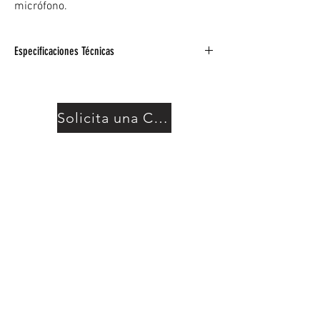
micrófono.
Especificaciones Técnicas
Se adapta a los controladores DDJ-SX3,
DDJ-SX2, DDJ-SX, DDJ-RX de Pioneer DJ.
Panel de acceso frontal con corte en V
Solicita una Cotización
extraíble.
Interior exclusivo de espuma con bisel
pendiente de patente.
Esquinas de bola de servicio pesado.
Empuñadura y pestillos.
Gran cantidad de gestión de cables debajo y
detrás del controlador.
Patas de goma