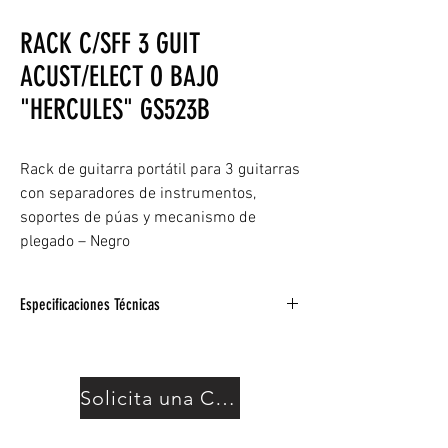
RACK C/SFF 3 GUIT
ACUST/ELECT O BAJO
"HERCULES" GS523B
Rack de guitarra portátil para 3 guitarras
con separadores de instrumentos,
soportes de púas y mecanismo de
plegado – Negro
Especificaciones Técnicas
Acomoda 3 guitarras acústicas, eléctricas o
bajas.
La espuma especialmente formulada cubre
Solicita una Cotización
todos los puntos de contacto.
Ultra-ahorro de espacio, ideal para uso en