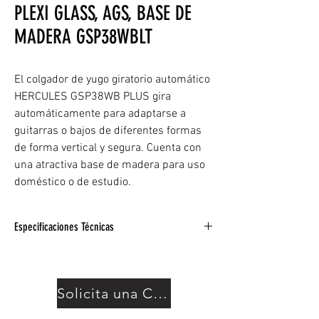
PLEXI GLASS, AGS, BASE DE
MADERA GSP38WBLT
El colgador de yugo giratorio automático
HERCULES GSP38WB PLUS gira
automáticamente para adaptarse a
guitarras o bajos de diferentes formas
de forma vertical y segura. Cuenta con
una atractiva base de madera para uso
doméstico o de estudio.
Especificaciones Técnicas
El yugo AGS de giro automático permite
ajustes de múltiples ángulos mientras
bloquea el instrumento en su lugar de
Solicita una Cotización
manera segura. Puede adaptarse a una
gama más amplia de tamaños de mástil de