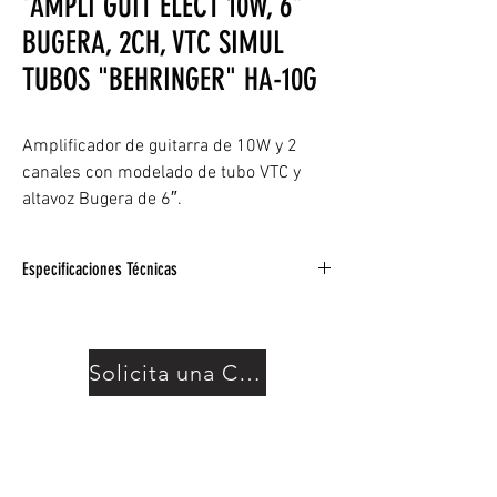
'AMPLI GUIT ELECT 10W, 6"
BUGERA, 2CH, VTC SIMUL
TUBOS "BEHRINGER" HA-10G
Amplificador de guitarra de 10W y 2
canales con modelado de tubo VTC y
altavoz Bugera de 6″.
Especificaciones Técnicas
Amplificador combinado de estado sólido de
10 W con altavoz Bugera de 6 pulgadas
La tecnología Virtual Tube Circuit (VTC)
Solicita una Cotización
produce un auténtico tono similar a un tubo
Ecualizador de 3 bandas para ajustar
graves, medios y agudos
Los auriculares incorporados y los
conectores auxiliares hacen que la práctica