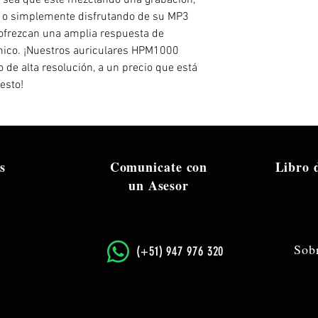
 sea que esté mezclando una grabación,
, o simplemente disfrutando de su MP3
e ofrezcan una amplia respuesta de
ámico. ¡Nuestros auriculares HPM1000
 de alta resolución, a un precio que está
esto!
s
Comunicate con
Libro
un Asesor
Sob
​(+51) 947 976 320