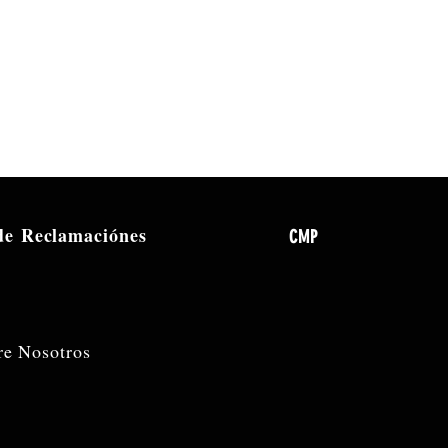
 de
Reclamaciónes
CMP
re Nosotros