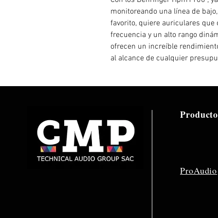
Con los Behringer Hpm1100 , ya
monitoreando una línea de bajo
favorito, quiere auriculares qu
frecuencia y un alto rango din
ofrecen un increíble rendimiento
al alcance de cualquier presupu
Producto
ProAudio