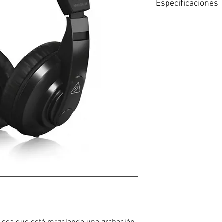
Especificaciones 
Respuesta de frecu
Alto rango dinámic
Cápsulas de alta re
Cable de un solo la
Audífonos ovalados
Cómoda diadema.
Diámetro de la cá
Respuesta de frecu
Potencia máxima:
Impedancia: 64 Oh
Sensibilidad: 105d
Largo del cable: 2.
Conector: Conector
TRS