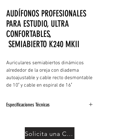
AUDÍFONOS PROFESIONALES
PARA ESTUDIO, ULTRA
CONFORTABLES,
SEMIABIERTO K240 MKII
Auriculares semiabiertos dinámicos
alrededor de la oreja con diadema
autoajustable y cable recto desmontable
de 10′ y cable en espiral de 16′
Especificaciones Técnicas
Tipo: cableado
Abrir cerrado: Semiabierto
Estilo de ajuste: Circumaural (alrededor de
Solicita una Cotización
la oreja)