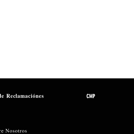
 de
Reclamaciónes
CMP
re Nosotros