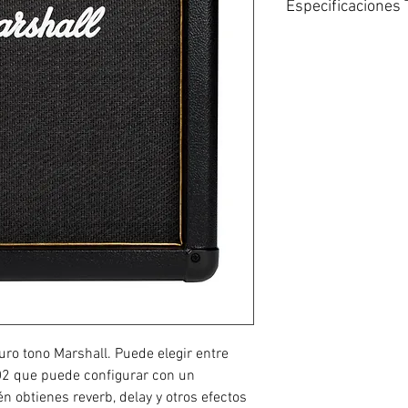
Especificaciones 
15 vatios ofrece su
práctica
El altavoz persona
británico clásico
Los canales Clean,
muchas texturas s
El ecualizador de 
sonido amplia
Reverberación, reta
integrados para pul
Modos de canales 
recuperar sus conf
Entrada de línea pa
Auriculares emulado
grabar
ro tono Marshall. Puede elegir entre
D2 que puede configurar con un
n obtienes reverb, delay y otros efectos