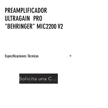
PREAMPLIFICADOR
ULTRAGAIN PRO
"BEHRINGER" MIC2200 V2
Especificaciones Técnicas
Respuesta de frecuencia: 10 Hz a 200 kHz
±3dB
Ruido: > 94dBu, sin ponderación, 22Hz a
Solicita una Cotización
22kHz
THD: 0.011 típúa @ + 4 dBu, 1 kHz, ganar 1
IMD: 0.01 típúa SMPTE
Interferencia:
Dimensiones: 217 x 44,5 x 483 mm (W x D x
H)