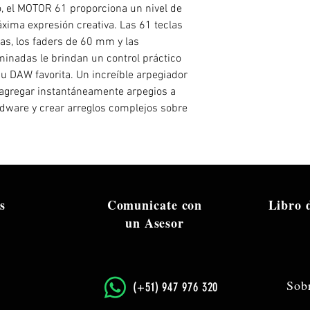
to, el MOTOR 61 proporciona un nivel de
xima expresión creativa. Las 61 teclas
s, los faders de 60 mm y las
minadas le brindan un control práctico
u DAW favorita. Un increíble arpegiador
agregar instantáneamente arpegios a
rdware y crear arreglos complejos sobre
s
Comunicate con
Libro
un Asesor
Sob
​(+51) 947 976 320