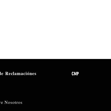
 de
Reclamaciónes
CMP
re Nosotros