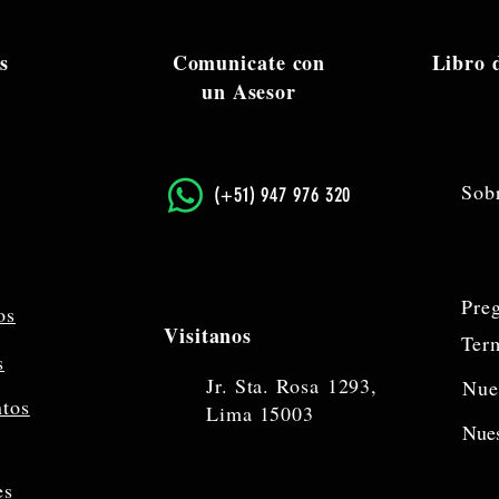
s
Comunicate con
Libro
un Asesor
Sob
​(+51) 947 976 320
Pre
os
Visitanos
Ter
s
Jr. Sta. Rosa
1293,
Nue
ntos
Lima 15003
Nues
es