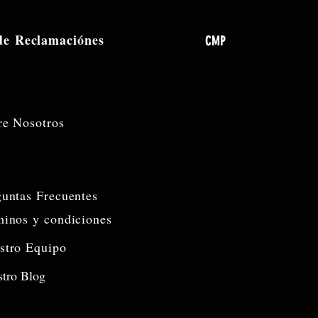
 de
Reclamaciónes
CMP
re Nosotros
guntas Frecuentes
minos y condiciones
stro Equipo
tro Blog