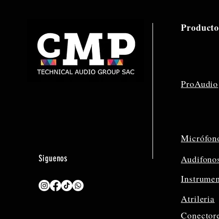
Producto
ProAudio
Micrófon
Siguenos
Audifono
Instrume
Atrileria
Conector