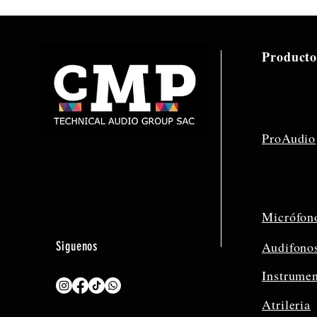
Producto
ProAudio
Micrófon
Siguenos
Audifono
Instrume
Atrileria