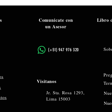
s
Comunicate con
Libro
un Asesor
Sob
​(+51) 947 976 320
Pre
os
Visitanos
Ter
s
Jr. Sta. Rosa
1293,
Nue
ntos
Lima 15003
Nues