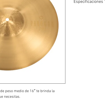
Especificaciones 
Diseñado con aport
Estilo: Creativo
Metal: Bronce B20
Sonido: Medio-Brill
Peso: Medio
 de peso medio de 16″ te brinda la
ue necesitas.