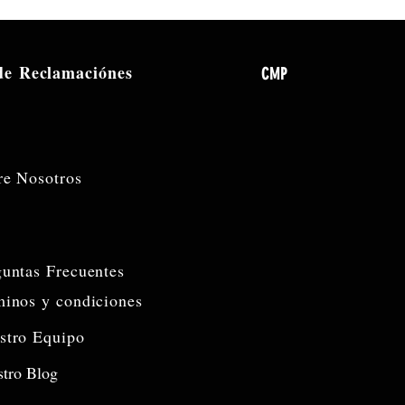
 de
Reclamaciónes
CMP
re Nosotros
guntas Frecuentes
minos y condiciones
stro Equipo
tro Blog