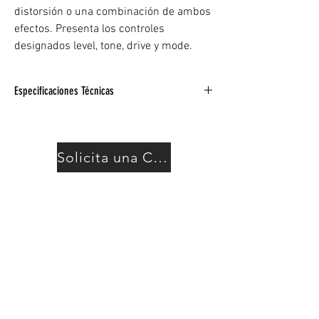
distorsión o una combinación de ambos
efectos. Presenta los controles
designados level, tone, drive y mode.
Especificaciones Técnicas
Overdrive, distorsión o una combinación de
ambos
Controles dedicados de level, tone, drive y
Solicita una Cotización
mode
LED azul de encendido/apagado y estado de
la batería
Funciona con batería de 9V o con fuente de
alimentación de CC BEHRINGER PSU-SB (no
incluida)
Interruptor de encendido/apagado
Materiales de alta calidad y estructura
excepcionalmente robusta
Diseñado en Alemania
OD300