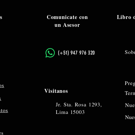
s
Comunicate con
Libro
un Asesor
Sob
​(+51) 947 976 320
Pre
os
Visitanos
Ter
s
Jr. Sta. Rosa
1293,
Nue
ntos
Lima 15003
Nues
es