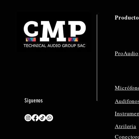
Producto
ProAudio
Micrófon
Siguenos
Audifono
Instrume
Atrileria
Conector