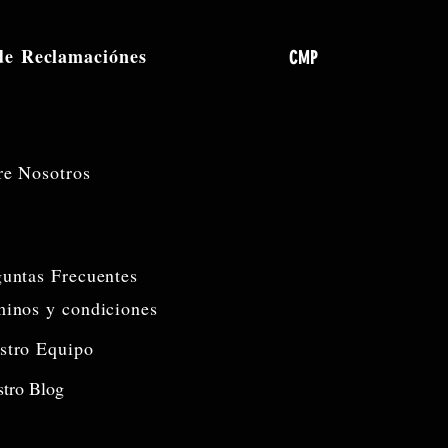
 de
Reclamaciónes
CMP
re Nosotros
guntas Frecuentes
minos y condiciones
stro Equipo
tro Blog