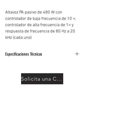
Altavoz PA pasivo de 480 W con
controlador de baja frecuencia de 10 «,
controlador de alta frecuencia de 1» y
respuesta de frecuencia de 80 Hz a 20
kHz (cada uno)
Especificaciones Técnicas
Motorizado: No
Tamaño del controlador LF: 1 x altavoz de
graves de 10″
Solicita una Cotización
Tamaño del controlador HF: Controlador de
compresión de 1″
Impedancia: 8 ohmios
Poder total: 480W
Entradas: 1 x SpeakON
Salidas: 1 x SpeakON
Respuesta frecuente: 80 Hz-35 Hz (± 3 dB)