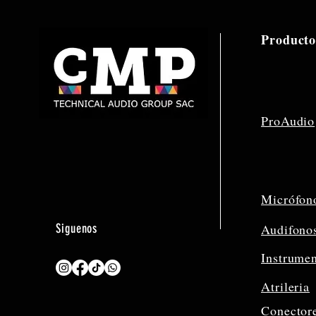
Producto
ProAudio
Micrófon
Siguenos
Audifono
Instrume
Atrileria
Conector