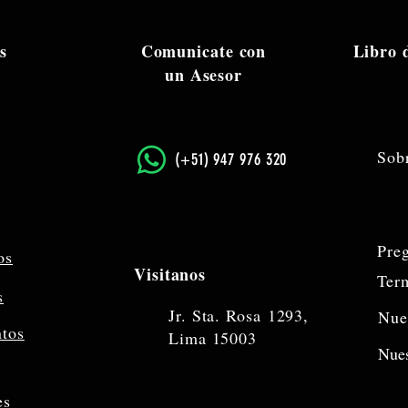
s
Comunicate con
Libro
un Asesor
Sob
​(+51) 947 976 320
Pre
os
Visitanos
Ter
s
Jr. Sta. Rosa
1293,
Nue
ntos
Lima 15003
Nues
es