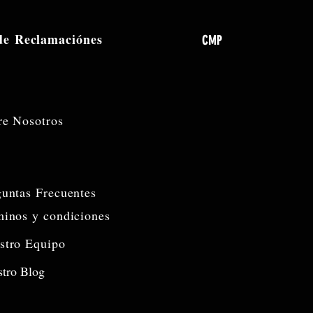
 de
Reclamaciónes
CMP
re Nosotros
guntas Frecuentes
minos y condiciones
stro Equipo
tro Blog