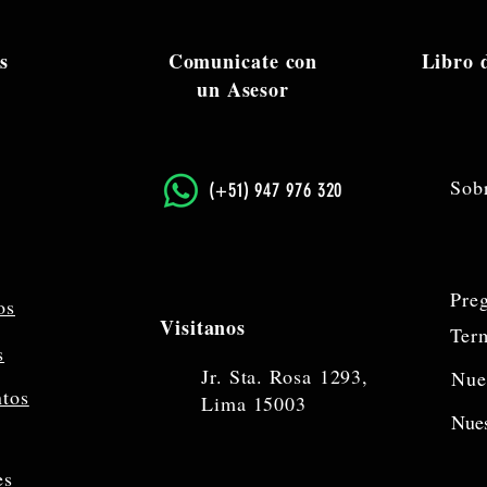
s
Comunicate con
Libro
un Asesor
Sob
​(+51) 947 976 320
Pre
os
Visitanos
Ter
s
Jr. Sta. Rosa
1293,
Nue
ntos
Lima 15003
Nues
es