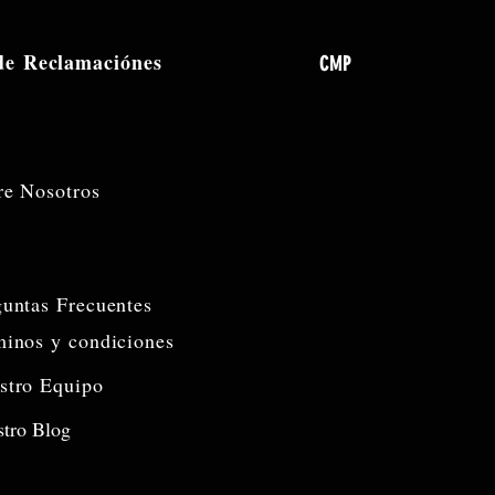
 de
Reclamaciónes
CMP
re Nosotros
guntas Frecuentes
minos y condiciones
stro Equipo
tro Blog