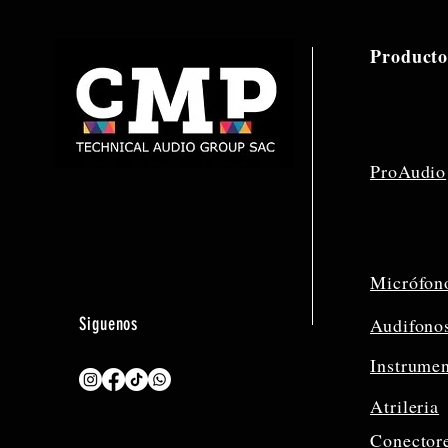
Producto
ProAudio
Micrófon
Siguenos
Audifono
Instrume
Atrileria
Conector