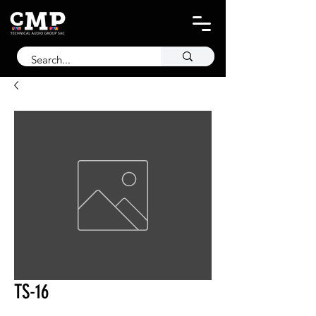
TS-16