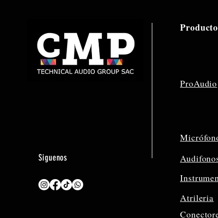
Producto
ProAudio
Micrófon
Siguenos
Audifono
Instrume
Atrileria
Conector