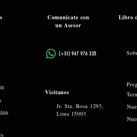
s
Comunicate con
Libro
un Asesor
Sob
​(+51) 947 976 320
Pre
os
Visitanos
Ter
s
Jr. Sta. Rosa
1293,
Nue
ntos
Lima 15003
Nues
es