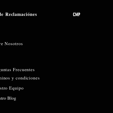
 de
Reclamaciónes
CMP
re Nosotros
guntas Frecuentes
minos y condiciones
stro Equipo
tro Blog