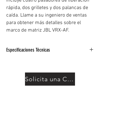
incluye cuatro pasadores de liberación
rápida, dos grilletes y dos palancas de
caída. Llame a su ingeniero de ventas
para obtener más detalles sobre el
marco de matriz JBL VRX-AF.
Especificaciones Técnicas
Para usar con los gabinetes JBL VRX932LA-
1 / P y VRX918S / P
Cuatro pasadores de liberación rápida
Solicita una Cotización
Dos grilletes
Dos palancas