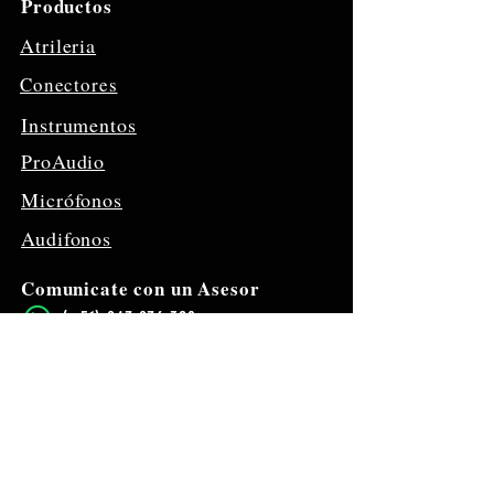
Productos
Atrileria
Conectores
Instrumentos
ProAudio
Micrófonos
Audifonos
Comunicate con un Asesor
​(+51)
947 976 320
Visitanos
Jr. Sta. Rosa
1293,
Lima 15003