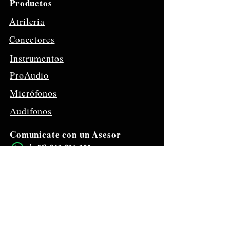
Productos
Atrileria
Conectores
Instrumentos
ProAudio
Micrófonos
Audifonos
Comunicate con un Asesor
​(+51)
947 976 320
Visitanos
Jr. Sta. Rosa
1293,
Lima 15003